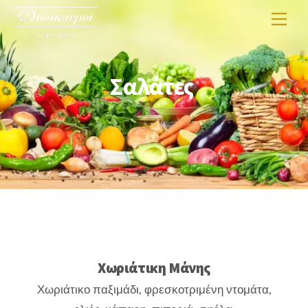
Skip
Men
to
content
Σαλάτες
Χωριάτικη Μάνης
Χωριάτικο παξιμάδι, φρεσκοτριμένη ντομάτα,