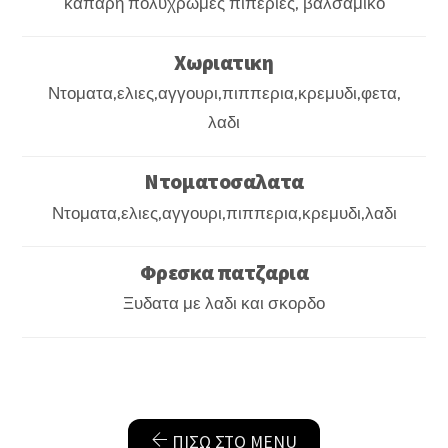
κάπαρη πολύχρωμες πιπεριές, βαλσάμικο
Χωριατικη
Ντοματα,ελιες,αγγουρι,πιππερια,κρεμυδι,φετα,
λαδι
Ντοματοσαλατα
Ντοματα,ελιες,αγγουρι,πιππερια,κρεμυδι,λαδι
Φρεσκα πατζαρια
Ξυδατα με λαδι και σκορδο
ΠΊΣΩ ΣΤΟ MENU