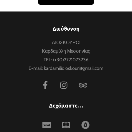
Back
Διεύθυνση
To
ΔΙΟΣΚΟΥΡΟΙ
Top
Καρδαμύλη Μεσσηνίας
TEL:
(+30)2721073236
E-mail:
kardamilidioskouri@gmail.com
Δεχόμαστε…