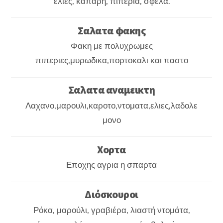
ελιές, κάπαρη, πιπεριά, σφέλα.
Σαλατα φακης
Φακη με πολυχρωμες
πιπεριες,μυρωδικα,πορτοκαλι και παστο
Σαλατα αναμεικτη
Λαχανο,μαρουλι,καροτο,ντοματα,ελιες,λαδολε
μονο
Χορτα
Εποχης αγρια η σπαρτα
Διόσκουροι
Ρόκα, μαρούλι, γραβιέρα, λιαστή ντομάτα,